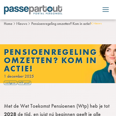
Home
Nieuws
Pensioenregeling omzetten? Kom in actie!
Nieuws
PENSIOENREGELING
OMZETTEN? KOM IN
ACTIE!
1 december 2025
werkgever
WTP-proof
Met de Wet Toekomst Pensioenen (Wtp) heb je tot
2028
de tijd, en juist nú beginnen geeft je alle